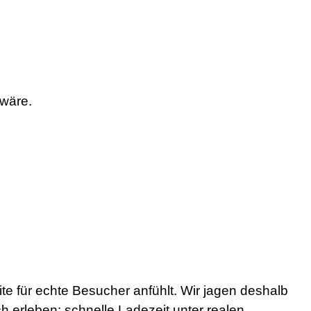
 wäre.
te für echte Besucher anfühlt. Wir jagen deshalb
 erleben: schnelle Ladezeit unter realen