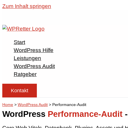
Zum Inhalt springen
WordPress H
Wir sind für dich da,
bei dir brennt.
Montag – Freitag
Start
Samstag:
WordPress Hilfe
Sonntag:
Leistungen
Feiertage:
WordPress Audit
Ratgeber
sos@wpretter.de
✉
+49 8505 86916
☎
Kontakt
Home
>
WordPress Audit
>
Performance-Audit
WordPress
Performance-Audit
-
Core Web Vitals, Datenbank, Plugins, Assets und H