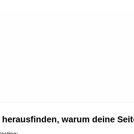
ilfe
WordPress Selbsthilf
 genau dann wenn es
Du bist ganz relaxed und suchst erstma
nach Möglichkeiten zur Selbsthilfe.
8:00 – 18:00
Wir würden uns freuen, wenn du in
unserem Ratgeberbereich fündig wirst.
Reaktion in 4 h
Reaktion in 4 h
Reaktion in 4 h
WordPress Ratgeber
22
 herausfinden, warum deine Seit
osting: