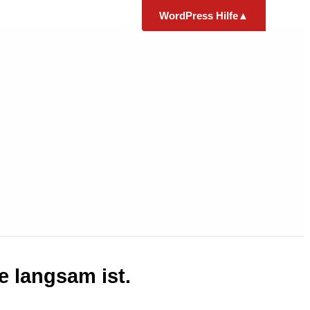
WordPress Hilfe
▲
e
Kostenlose
Analyse
l
Beschreib uns kurz, was nicht stimmt –
wir analysieren kostenlos und sagen dir
ehrlich, was zu tun ist und was es kostet.
Kein Risiko, keine Verpflichtung.
Anfordern
e langsam ist.