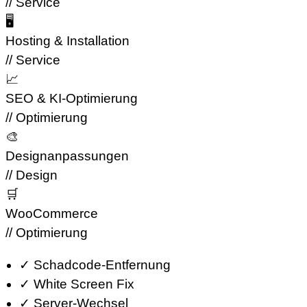
// Service
🖥
Hosting & Installation
// Service
📈
SEO & KI-Optimierung
// Optimierung
🎨
Design­anpassungen
// Design
🛒
Woo­Commerce
// Optimierung
✓
Schadcode-Entfernung
✓
White Screen Fix
✓
Server-Wechsel