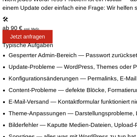
einem Update oder einfach eine Frage: Wir helfen s
🛠
ab 90 €
zzgl. MwSt.
Jetzt anfragen
Typische Aufgaben
Gesperrter Admin-Bereich — Passwort zurückset
Update-Probleme — WordPress, Themes oder Plu
Konfigurationsänderungen — Permalinks, E-Mai
Content-Probleme — defekte Blöcke, Formatierun
E-Mail-Versand — Kontaktformular funktioniert n
Theme-Anpassungen — Darstellungsprobleme, L
Bilderfehler — Kaputte Medien-Dateien, Upload-
Sonstiges — alles was mit WordPress zu tun hat