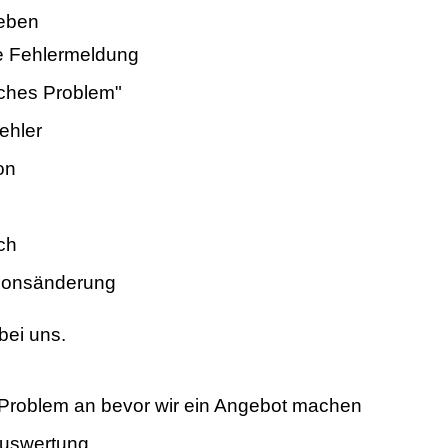
heben
e Fehlermeldung
isches Problem"
ehler
n️
ch
ionsänderung
bei uns.
Problem an bevor wir ein Angebot machen
Auswertung