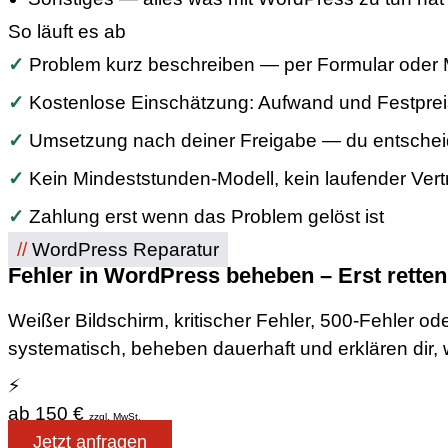
So läuft es ab
✓
Problem kurz beschreiben — per Formular oder 
✓
Kostenlose Einschätzung: Aufwand und Festprei
✓
Umsetzung nach deiner Freigabe — du entschei
✓
Kein Mindeststunden-Modell, kein laufender Vert
✓
Zahlung erst wenn das Problem gelöst ist
//
WordPress Reparatur
Fehler in WordPress beheben – Erst retten,
Weißer Bildschirm, kritischer Fehler, 500-Fehler o
systematisch, beheben dauerhaft und erklären dir, w
⚡
ab 150 €
zzgl. MwSt.
Jetzt anfragen