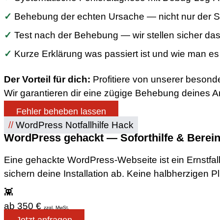
✓
Behebung der echten Ursache — nicht nur der
✓
Test nach der Behebung — wir stellen sicher dass
✓
Kurze Erklärung was passiert ist und wie man e
Der Vorteil für dich:
Profitiere von unserer besond
Wir garantieren dir eine zügige Behebung deines Anl
Fehler beheben lassen
//
WordPress Notfallhilfe Hack
WordPress gehackt — Soforthilfe & Berei
Eine gehackte WordPress-Webseite ist ein Ernstfall
sichern deine Installation ab. Keine halbherzigen 
👾
ab 350 €
zzgl. MwSt.
Jetzt anfragen