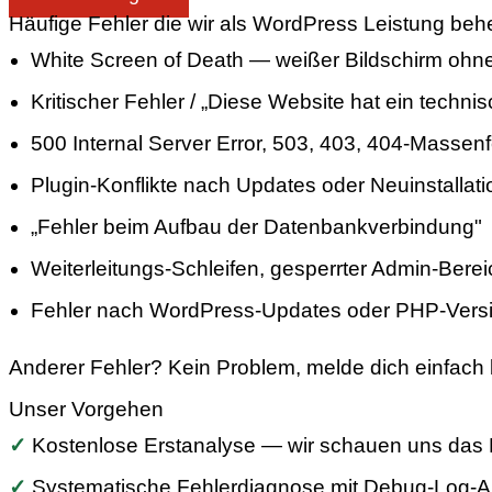
Häufige Fehler die wir als WordPress Leistung be
White Screen of Death — weißer Bildschirm ohn
Kritischer Fehler / „Diese Website hat ein techn
500 Internal Server Error, 503, 403, 404-Massenf
Plugin-Konflikte nach Updates oder Neuinstallatio
„Fehler beim Aufbau der Datenbankverbindung"
Weiterleitungs-Schleifen, gesperrter Admin-Berei
Fehler nach WordPress-Updates oder PHP-Vers
Anderer Fehler? Kein Problem, melde dich einfach 
Unser Vorgehen
✓
Kostenlose Erstanalyse — wir schauen uns das 
✓
Systematische Fehlerdiagnose mit Debug-Log-