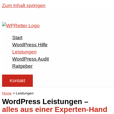
Zum Inhalt springen
WordPress H
Wir sind für dich da,
bei dir brennt.
Montag – Freitag
Start
Samstag:
WordPress Hilfe
Sonntag:
Leistungen
Feiertage:
WordPress Audit
Ratgeber
sos@wpretter.de
✉
+49 8505 86916
☎
Kontakt
Home
>
Leistungen
WordPress Leistungen –
alles aus einer Experten-Hand