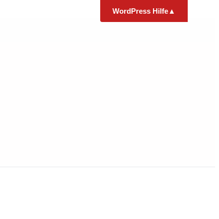
WordPress Hilfe
▲
e
Kostenlose
Analyse
l
Beschreib uns kurz, was nicht stimmt –
wir analysieren kostenlos und sagen dir
ehrlich, was zu tun ist und was es kostet.
Kein Risiko, keine Verpflichtung.
Anfordern